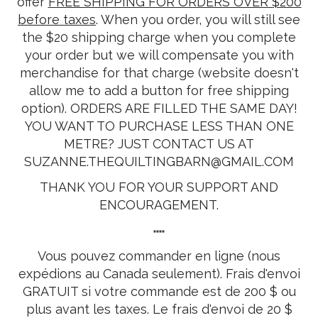
offer
FREE SHIPPING FOR ORDERS OVER $200
before taxes
. When you order, you will still see
the $20 shipping charge when you complete
your order but we will compensate you with
merchandise for that charge (website doesn't
allow me to add a button for free shipping
option). ORDERS ARE FILLED THE SAME DAY!
YOU WANT TO PURCHASE LESS THAN ONE
METRE? JUST CONTACT US AT
SUZANNE.THEQUILTINGBARN@GMAIL.COM
THANK YOU FOR YOUR SUPPORT AND
ENCOURAGEMENT.
****
Vous pouvez commander en ligne (nous
expédions au Canada seulement). Frais d'envoi
GRATUIT si votre commande est de 200 $ ou
plus avant les taxes. Le frais d'envoi de 20 $