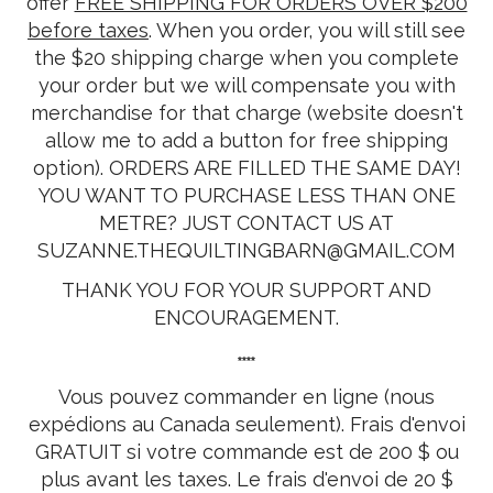
offer
FREE SHIPPING FOR ORDERS OVER $200
before taxes
. When you order, you will still see
the $20 shipping charge when you complete
your order but we will compensate you with
merchandise for that charge (website doesn't
allow me to add a button for free shipping
option). ORDERS ARE FILLED THE SAME DAY!
YOU WANT TO PURCHASE LESS THAN ONE
METRE? JUST CONTACT US AT
SUZANNE.THEQUILTINGBARN@GMAIL.COM
THANK YOU FOR YOUR SUPPORT AND
ENCOURAGEMENT.
****
Vous pouvez commander en ligne (nous
expédions au Canada seulement). Frais d'envoi
GRATUIT si votre commande est de 200 $ ou
plus avant les taxes. Le frais d'envoi de 20 $